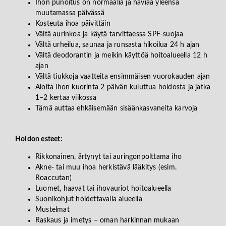
Ihon punoitus on normaalia ja häviää yleensä
muutamassa päivässä
Kosteuta ihoa päivittäin
Vältä aurinkoa ja käytä tarvittaessa SPF-suojaa
Vältä urheilua, saunaa ja runsasta hikoilua 24 h ajan
Vältä deodorantin ja meikin käyttöä hoitoalueella 12 h
ajan
Vältä tiukkoja vaatteita ensimmäisen vuorokauden ajan
Aloita ihon kuorinta 2 päivän kuluttua hoidosta ja jatka
1–2 kertaa viikossa
Tämä auttaa ehkäisemään sisäänkasvaneita karvoja
Hoidon esteet:
Rikkonainen, ärtynyt tai auringonpolttama iho
Akne- tai muu ihoa herkistävä lääkitys (esim.
Roaccutan)
Luomet, haavat tai ihovauriot hoitoalueella
Suonikohjut hoidettavalla alueella
Mustelmat
Raskaus ja imetys – oman harkinnan mukaan