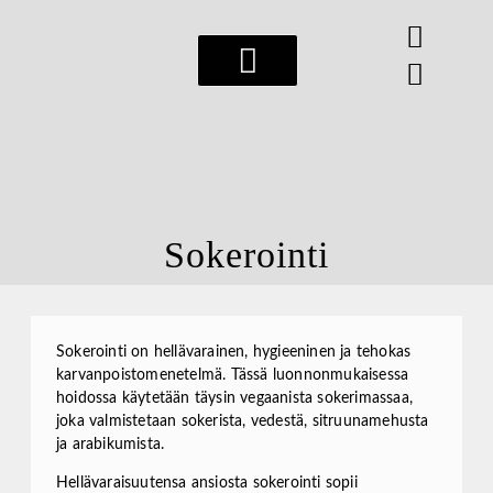
Esteettiset hoidot
Sokerointi
Sokerointi on hellävarainen, hygieeninen ja tehokas
karvanpoistomenetelmä. Tässä luonnonmukaisessa
hoidossa käytetään täysin vegaanista sokerimassaa,
joka valmistetaan sokerista, vedestä, sitruunamehusta
ja arabikumista.
Hellävaraisuutensa ansiosta sokerointi sopii