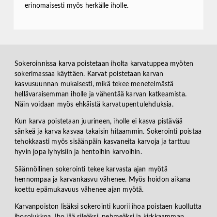
erinomaisesti myös herkälle iholle.
Sokeroinnissa karva poistetaan iholta karvatuppea myöten
sokerimassaa käyttäen. Karvat poistetaan karvan
kasvusuunnan mukaisesti, mikä tekee menetelmästä
hellävaraisemman iholle ja vähentää karvan katkeamista.
Näin voidaan myös ehkäistä karvatupentulehduksia.
Kun karva poistetaan juurineen, iholle ei kasva pistävää
sänkeä ja karva kasvaa takaisin hitaammin. Sokerointi poistaa
tehokkaasti myös sisäänpäin kasvaneita karvoja ja tarttuu
hyvin jopa lyhyisiin ja hentoihin karvoihin.
Säännöllinen sokerointi tekee karvasta ajan myötä
hennompaa ja karvankasvu vähenee. Myös hoidon aikana
koettu epämukavuus vähenee ajan myötä.
Karvanpoiston lisäksi sokerointi kuorii ihoa poistaen kuollutta
ihosolukkoa. Iho jää sileäksi, pehmeäksi ja kirkkaamman