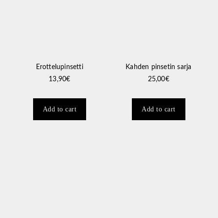
Erottelupinsetti
Kahden pinsetin sarja
13,90
€
25,00
€
Add to cart
Add to cart