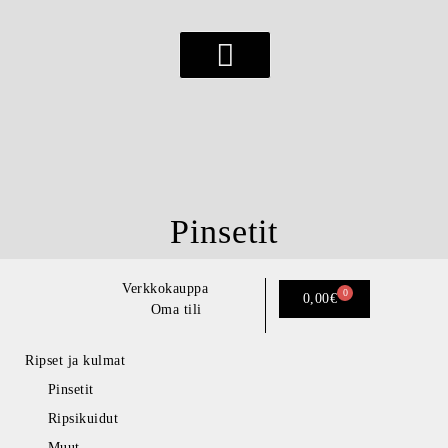
Esteettiset hoidot
Pinsetit
Verkkokauppa
0
0,00
€
Oma tili
Ripset ja kulmat
Pinsetit
Ripsikuidut
Muut