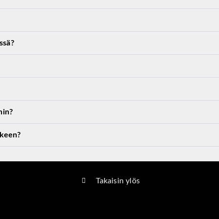
ssä?
hin?
lkeen?
Takaisin ylös