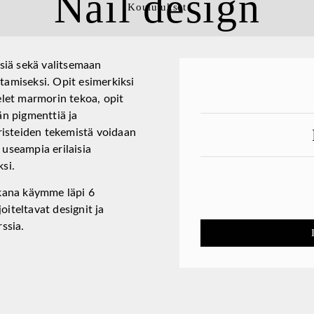
Nail design
Koulutukset
nsiä sekä valitsemaan
tamiseksi. Opit esimerkiksi
elet marmorin tekoa, opit
än pigmenttiä ja
isteiden tekemistä voidaan
 useampia erilaisia
si.
ikana käymme läpi 6
joiteltavat designit ja
ssia.