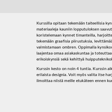
Kurssilla opitaan tekemään taiteellisia ky
materiaaleja kauniin lopputuloksen saavut
koristelemaan kynnet timanteilla, harjoitt
tekemään graafisia piirustuksia, levittämä
valmistamaan ombren. Oppimalla kynsikor
laajentaa omaa asiakaskuntaa ja toteuttaa
erikoiskynsiä sekä kehittyä huipputeknikok
Kurssin kesto on noin 4 tuntia. Kurssin a
erilaista designia. Voit myös valita itse har
ilmoittaa niistä meille etukäteen ennen kur