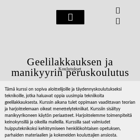
Esteettiset hoidot
Geelilakkauksen ja
manikyyrin peruskoulutus
Koulutukset
Tämä kurssi on sopiva aloittelijoille ja täydennyskoulutukseksi
teknikoille, jotka haluavat oppia uusimpia tekniikoita
geelilakkauksesta. Kurssin aikana tulet oppimaan vaadittavan teorian
ja harjoittelemaan oikeat menettelytekniikat. Kurssiin sisältyy
manikyyrikoneen käytön periaatteet. Harjoittelemme toimenpiteitä
keinokynsillä ja oikeilla malleilla. Kurssilla saat valmiudet
huipputeknikoksi kehittymiseen henkilökohtaisen opetuksen,
parhaiden materiaalien ja kokeneiden kouluttajien ansiosta.