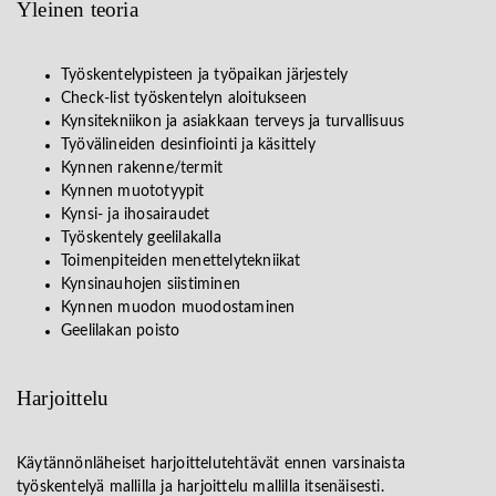
Yleinen teoria
Työskentelypisteen ja työpaikan järjestely
Check-list työskentelyn aloitukseen
Kynsitekniikon ja asiakkaan terveys ja turvallisuus
Työvälineiden desinfiointi ja käsittely
Kynnen rakenne/termit
Kynnen muototyypit
Kynsi- ja ihosairaudet
Työskentely geelilakalla
Toimenpiteiden menettelytekniikat
Kynsinauhojen siistiminen
Kynnen muodon muodostaminen
Geelilakan poisto
Harjoittelu
Käytännönläheiset harjoittelutehtävät ennen varsinaista
työskentelyä mallilla ja harjoittelu mallilla itsenäisesti.